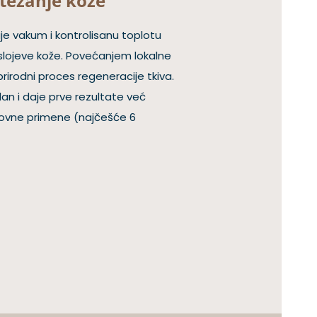
atezanje kože
je vakum i kontrolisanu toplotu
 slojeve kože. Povećanjem lokalne
rirodni proces regeneracije tkiva.
an i daje prve rezultate već
dovne primene (najčešće 6