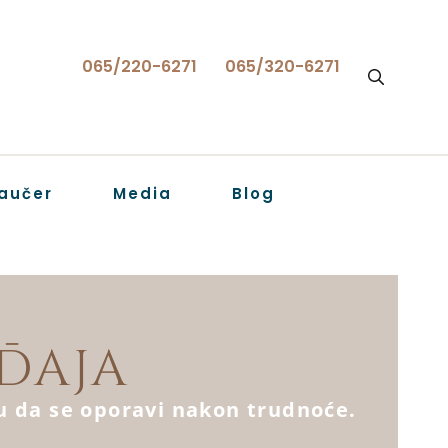
065/220-6271
065/320-6271
aučer
Media
Blog
ĐAJA
lu da se oporavi nakon trudnoće.