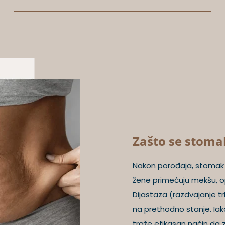
Zašto se stoma
Nakon porođaja, stomak 
žene primećuju mekšu, op
Dijastaza (razdvajanje t
na prethodno stanje. Iak
traže efikasan način da