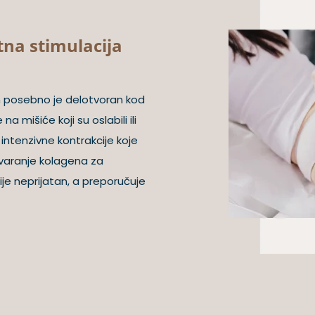
na stimulacija
 posebno je delotvoran kod
 mišiće koji su oslabili ili
 intenzivne kontrakcije koje
stvaranje kolagena za
ije neprijatan, a preporučuje