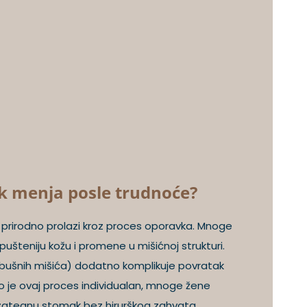
k menja posle trudnoće?
prirodno prolazi kroz proces oporavka. Mnoge
ušteniju kožu i promene u mišićnoj strukturi.
rbušnih mišića) dodatno komplikuje povratak
o je ovaj proces individualan, mnoge žene
 zategnu stomak bez hirurškog zahvata.