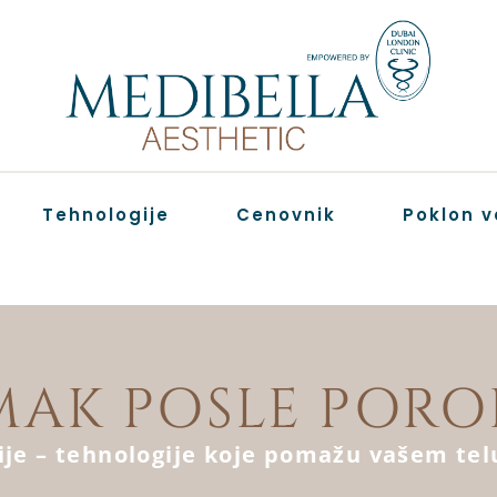
Tehnologije
Cenovnik
Poklon v
MAK POSLE PORO
ije – tehnologije koje pomažu vašem te