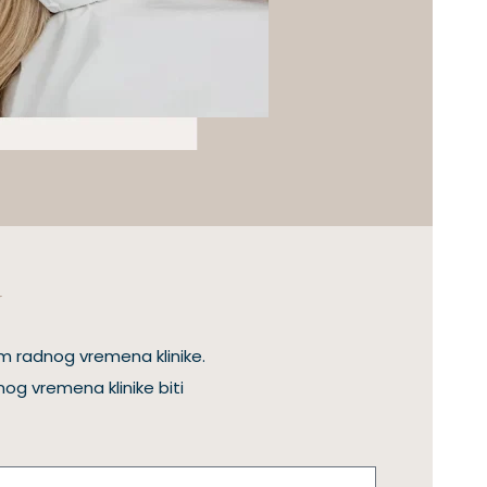
N
m radnog vremena klinike.
og vremena klinike biti