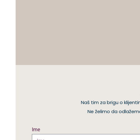
Naš tim za brigu o klije
Ne želimo da odlažemo 
Ime