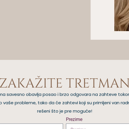
ZAKAŽITE TRETMA
ntima savesno obavlja posao i brzo odgovara na zahteve toko
vaše probleme, tako da će zahtevi koji su primljeni van radn
rešeni što je pre moguće!
Prezime