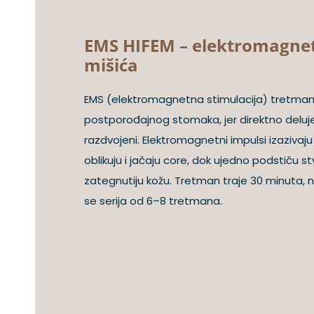
EMS HIFEM – elektromagnet
mišića
EMS (elektromagnetna stimulacija) tretman
postporođajnog stomaka, jer direktno deluje na
razdvojeni. Elektromagnetni impulsi izazivaju
oblikuju i jačaju core, dok ujedno podstiču 
zategnutiju kožu. Tretman traje 30 minuta, n
se serija od 6–8 tretmana.