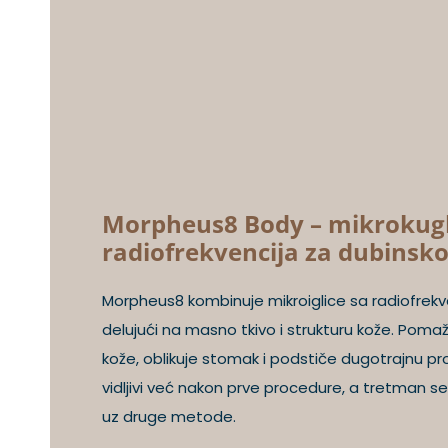
Morpheus8 Body – mikrokugl
radiofrekvencija za dubinsk
Morpheus8 kombinuje mikroiglice sa radiofrekv
delujući na masno tkivo i strukturu kože. Pom
kože, oblikuje stomak i podstiče dugotrajnu pro
vidljivi već nakon prve procedure, a tretman se
uz druge metode.