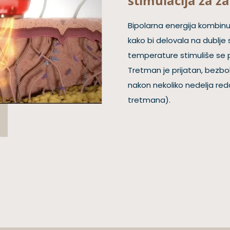
stimulacija za z
Bipolarna energija kombinu
kako bi delovala na dublje
temperature stimuliše se p
Tretman je prijatan, bezbol
nakon nekoliko nedelja re
tretmana).