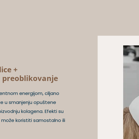
ice +
o preoblikovanje
entnom energijom, ciljano
aže u smanjenju opuštene
izvodnju kolagena. Efekti su
 može koristiti samostalno ili