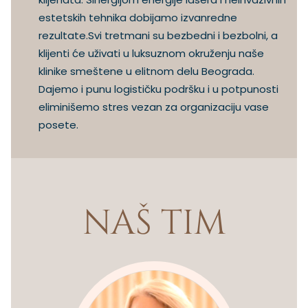
estetskih tehnika dobijamo izvanredne
rezultate.Svi tretmani su bezbedni i bezbolni, a
klijenti će uživati u luksuznom okruženju naše
klinike smeštene u elitnom delu Beograda.
Dajemo i punu logističku podršku i u potpunosti
eliminišemo stres vezan za organizaciju vase
posete.
NAŠ TIM