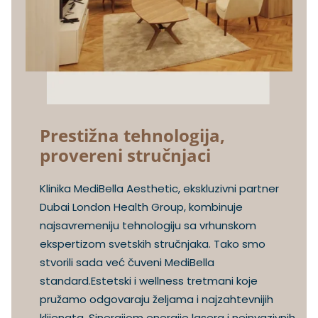
Prestižna tehnologija,
provereni stručnjaci
Klinika MediBella Aesthetic, ekskluzivni partner
Dubai London Health Group, kombinuje
najsavremeniju tehnologiju sa vrhunskom
ekspertizom svetskih stručnjaka. Tako smo
stvorili sada već čuveni MediBella
standard.Estetski i wellness tretmani koje
pružamo odgovaraju željama i najzahtevnijih
klijenata. Sinergijom energije lasera i neinvazivnih