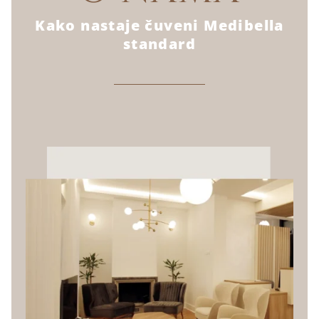
Kako nastaje čuveni Medibella
standard