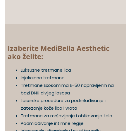
Izaberite MediBella Aesthetic
ako želite:
Luksuzne tretmane lica
Injekcione tretmane
Tretmane Exosomima E-50 napravljenih na
bazi DNK divljeg lososa
Laserske procedure za podmlađivanje i
zatezanje kože lica i vrata
Tretmane za mršavljenje i oblikovanje tela
Podmlađivanje intimne regije
Intravensku vitaminsku i nutri terapiju