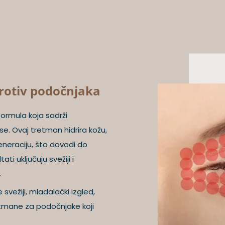
rotiv podočnjaka
ormula koja sadrži
nse. Ovaj tretman hidrira kožu,
eneraciju, što dovodi do
ti uključuju svežiji i
.
svežiji, mladalački izgled,
etmane za podočnjake koji