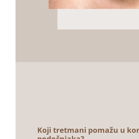
Koji tretmani pomažu u kor
podočnjaka?