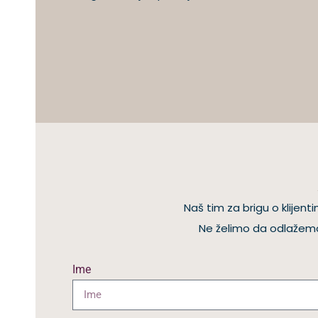
Naš tim za brigu o klije
Ne želimo da odlažemo 
Ime