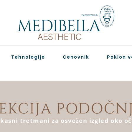
Tehnologije
Cenovnik
Poklon v
EKCIJA PODOČN
ikasni tretmani za osvežen izgled oko oč