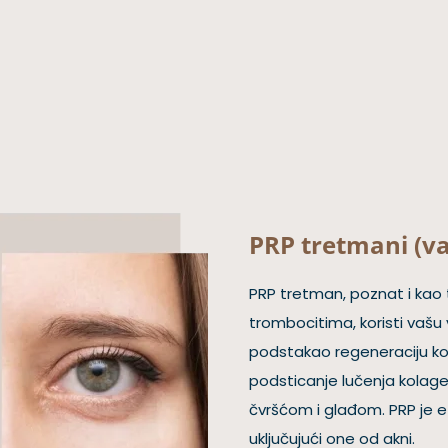
PRP tretmani (v
PRP tretman, poznat i k
trombocitima, koristi vašu 
podstakao regeneraciju ko
podsticanje lučenja kolagen
čvršćom i glađom. PRP je ef
uključujući one od akni.