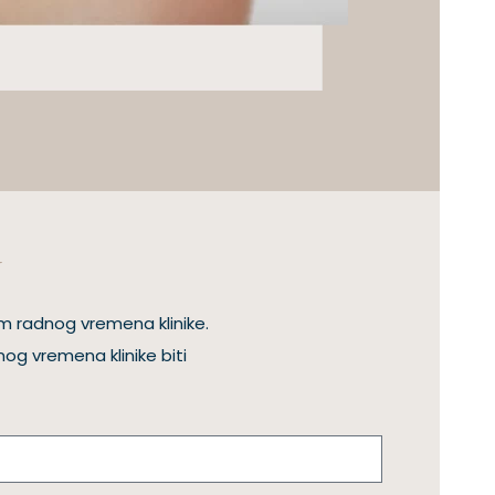
N
m radnog vremena klinike.
og vremena klinike biti