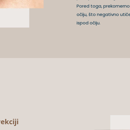
Pored toga, prekomerno g
očiju, što negativno utič
ispod očiju.
ekciji