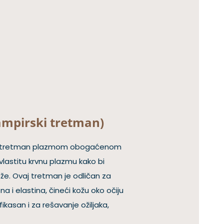
ampirski tretman)
ao tretman plazmom obogaćenom
vlastitu krvnu plazmu kako bi
že. Ovaj tretman je odličan za
a i elastina, čineći kožu oko očiju
ikasan i za rešavanje ožiljaka,