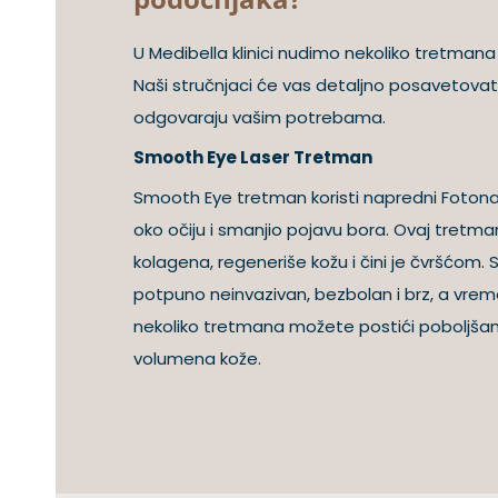
U Medibella klinici nudimo nekoliko tretmana
Naši stručnjaci će vas detaljno posavetovat
odgovaraju vašim potrebama.
Smooth Eye Laser Tretman
Smooth Eye tretman koristi napredni Fotona
oko očiju i smanjio pojavu bora. Ovaj tretma
kolagena, regeneriše kožu i čini je čvršćom
potpuno neinvazivan, bezbolan i brz, a vre
nekoliko tretmana možete postići poboljšanje
volumena kože.