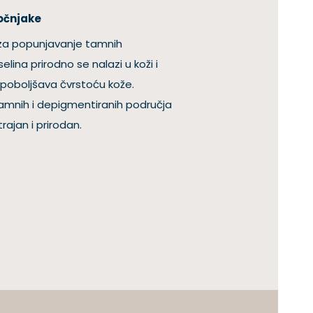
dočnjake
te za popunjavanje tamnih
elina prirodno se nalazi u koži i
 poboljšava čvrstoću kože.
amnih i depigmentiranih područja
rajan i prirodan.