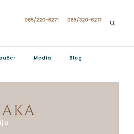
065/220-6271
065/320-6271
aučer
Media
Blog
JAKA
iju