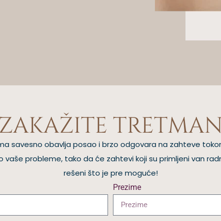
ZAKAŽITE TRETMA
ntima savesno obavlja posao i brzo odgovara na zahteve toko
vaše probleme, tako da će zahtevi koji su primljeni van radn
rešeni što je pre moguće!
Prezime