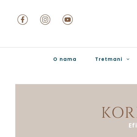
O nama
Tretmani
KOR
Ef