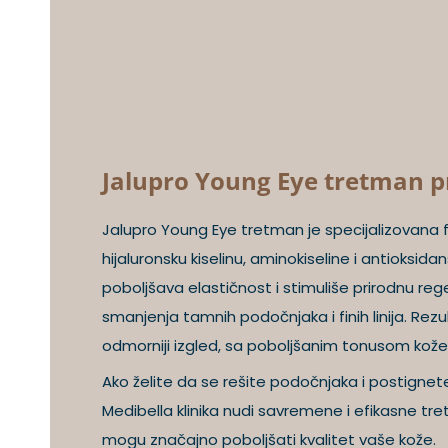
Jalupro Young Eye tretman p
Jalupro Young Eye tretman je specijalizovana f
hijaluronsku kiselinu, aminokiseline i antioksida
poboljšava elastičnost i stimuliše prirodnu reg
smanjenja tamnih podočnjaka i finih linija. Rezulta
odmorniji izgled, sa poboljšanim tonusom kože
Ako želite da se rešite podočnjaka i postignete 
Medibella klinika nudi savremene i efikasne tr
mogu značajno poboljšati kvalitet vaše kože.