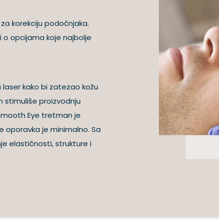
 za korekciju podočnjaka.
i o opcijama koje najbolje
 laser kako bi zatezao kožu
n stimuliše proizvodnju
. Smooth Eye tretman je
me oporavka je minimalno. Sa
 elastičnosti, strukture i