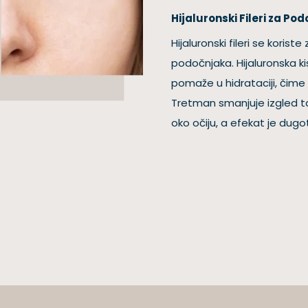
Hijaluronski Fileri za Po
Hijaluronski fileri se koris
podočnjaka. Hijaluronska kis
pomaže u hidrataciji, čime
Tretman smanjuje izgled t
oko očiju, a efekat je dugot