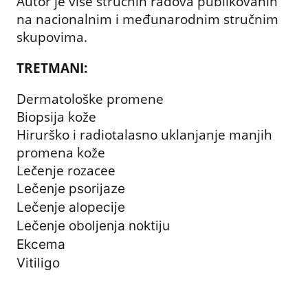
Autor je više stručnih radova publikovanih
na nacionalnim i međunarodnim stručnim
skupovima.
TRETMANI:
Dermatološke promene
Biopsija kože
Hirurško i radiotalasno uklanjanje manjih
promena kože
Lečenje rozacee
Lečenje psorijaze
Lečenje alopecije
Lečenje oboljenja noktiju
Ekcema
Vitiligo